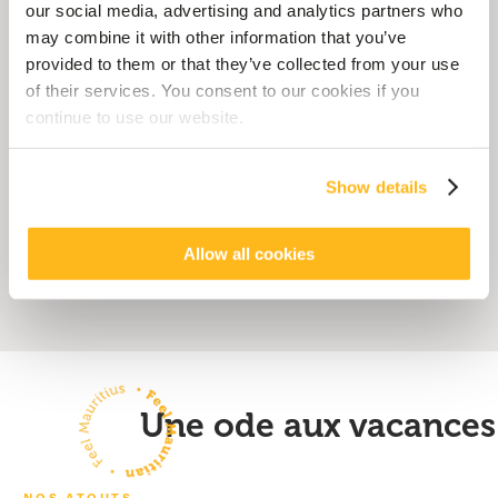
Entre la douceur du sable, le murmure apaisant de la mer, les
our social media, advertising and analytics partners who
saveurs mauriciennes et l’espace bien-être Seven Colours
may combine it with other information that you’ve
surplombant le lagon, chaque séjour est pensé autour du
provided to them or that they’ve collected from your use
confort, du partage et de l’évasion tropicale.
of their services. You consent to our cookies if you
continue to use our website.
FICHE TECHNIQUE 2026-2027
Show details
PHOTOS
Allow all cookies
Une ode aux vacances
NOS ATOUTS