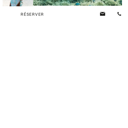
RÉSERVER
DÉVELOPPEMENT DURABLE
Votre séjour a un impact sur le plus
grand nombre
Marque multidimensionnelle, Rogers Hospitality s’engage à travers
son programme de développement durable à intégrer les cinq
piliers de durabilité dans ses opérations, nommément la transition
énergétique, l’économie circulaire, la protection de la biodiversité,
des communautés vivantes et intégrées, ainsi que le
développement inclusif.
DÉCOUVRIR