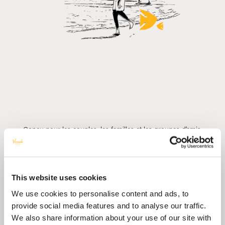
Conçu pour les couples, les familles et les groupes d’amis,
Veranda Pointe aux Biches propose également une aile
exclusive réservée aux adultes, pour les voyageurs en quête
d’une expérience privilégiée et différenciante. À quelques
This website uses cookies
minutes seulement, la vie locale s’anime dans les villages
We use cookies to personalise content and ads, to
voisins, tandis que la plage de Trou aux Biches est accessible
provide social media features and to analyse our traffic.
grâce à la navette gratuite de l’hôtel.
We also share information about your use of our site with