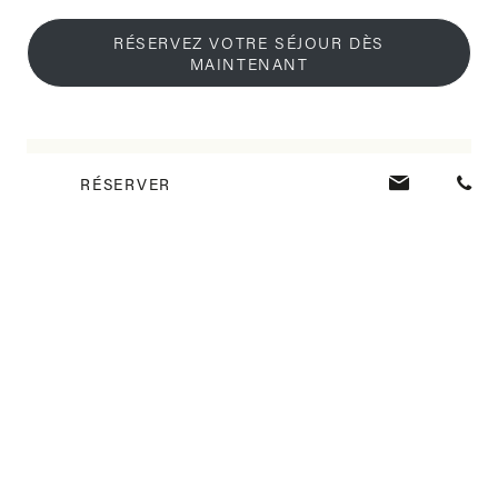
RÉSERVEZ VOTRE SÉJOUR DÈS
MAINTENANT
Tags:
RÉSERVER
PREVIOUS POST
Escapades romantiques : le meilleur hôtel
réservé aux adultes de Veranda Resorts à
Maurice
NEXT POST
Une journée aux couleurs de l’Ile Maurice
Partager