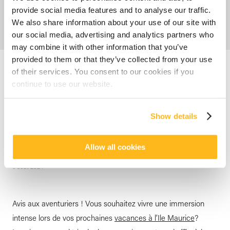
provide social media features and to analyse our traffic.
We also share information about your use of our site with
our social media, advertising and analytics partners who
may combine it with other information that you’ve
provided to them or that they’ve collected from your use
Accueil
Blog
À la Découverte de l’Île Maurice Autrement : Vivez une
Aventure Inoubliable
of their services. You consent to our cookies if you
continue to use our website.
HOTEL MAURICE
À la Découverte de l’Île
Show details
Maurice Autrement : Vivez
une Aventure Inoubliable
Allow all cookies
posté par
Veranda Resorts
6 août 2024
Avis aux aventuriers ! Vous souhaitez vivre une immersion
intense lors de vos prochaines
vacances à l’Ile Maurice
?