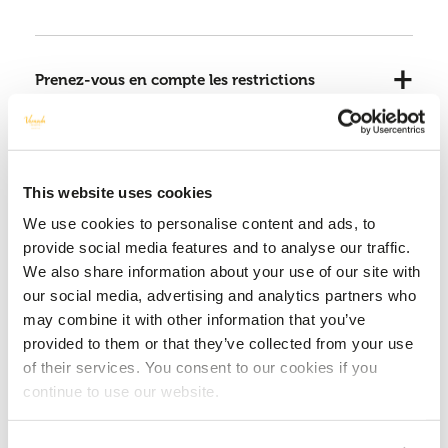
Prenez-vous en compte les restrictions
alimentaires ou les allergies ?
This website uses cookies
Le Wi-Fi est-il disponible à l’hôtel ?
We use cookies to personalise content and ads, to
provide social media features and to analyse our traffic.
We also share information about your use of our site with
Quelles langues sont parlées à l’hôtel et
à l’île Maurice ?
our social media, advertising and analytics partners who
may combine it with other information that you’ve
provided to them or that they’ve collected from your use
of their services. You consent to our cookies if you
Proposez-vous un service de location de
continue to use our website.
voiture ?