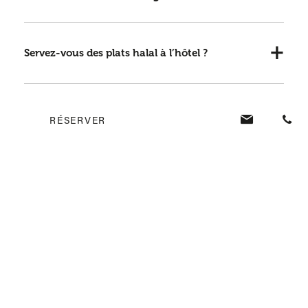
Servez-vous des plats halal à l’hôtel ?
Prenez-vous en compte les restrictions
RÉSERVER
alimentaires ou les allergies ?
Proposez-vous des options véganes ?
Faut-il réserver les restaurants avant l’arrivée
ou sur place ?