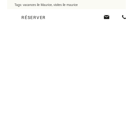
Tags:
vacances ile Maurice
,
visites ile maurice
RÉSERVER
PREVIOUS POST
Quand les fêtes de Noël riment avec
tradition, famille et convivialité
NEXT POST
Le programme Explorer de Veranda Tamarin
Hotel & Spa
Partager
Vous aimerez peut-
être aussi