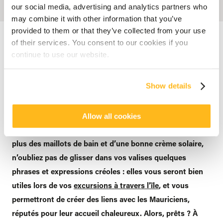
our social media, advertising and analytics partners who
may combine it with other information that you’ve
provided to them or that they’ve collected from your use
Accueil
Blog
To koz kreol ?
of their services. You consent to our cookies if you
continue to use our website.
CULTURE
To koz kreol ?
Show details
posté par
Veranda Resorts
6 juillet 2023
Allow all cookies
Vous préparez vos prochaines
vacances à Maurice
? En
plus des maillots de bain et d’une bonne crème solaire,
n’oubliez pas de glisser dans vos valises quelques
phrases et expressions créoles : elles vous seront bien
utiles lors de vos
excursions à travers l’île
, et vous
permettront de créer des liens avec les Mauriciens,
réputés pour leur accueil chaleureux. Alors, prêts ? À