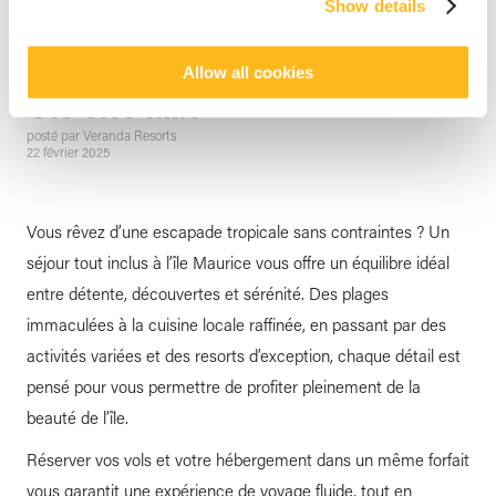
Show details
l’Île Maurice : Vols et
Hébergement dans un Forfait
Allow all cookies
Clé en Main
posté par
Veranda Resorts
22 février 2025
Vous rêvez d’une escapade tropicale sans contraintes ? Un
séjour tout inclus à l’île Maurice vous offre un équilibre idéal
entre détente, découvertes et sérénité. Des plages
immaculées à la cuisine locale raffinée, en passant par des
activités variées et des resorts d’exception, chaque détail est
pensé pour vous permettre de profiter pleinement de la
beauté de l’île.
Réserver vos vols et votre hébergement dans un même forfait
vous garantit une expérience de voyage fluide, tout en