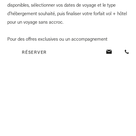
disponibles, sélectionner vos dates de voyage et le type
d’hébergement souhaité, puis finaliser votre forfait vol + hôtel
pour un voyage sans accroc.
Pour des offres exclusives ou un accompagnement
personnalisé, contactez directement Veranda Resorts : une
RÉSERVER
équipe dédiée vous aidera à organiser une escapade sur
mesure.
RÉSERVEZ VOTRE FORTAIT HÔTEL + VOL ICI
!
PRÉPAREZ-VOUS POUR VOTRE
SÉJOUR TOUT INCLUS À L’ÎLE