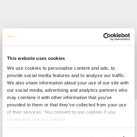
This website uses cookies
We use cookies to personalise content and ads, to
provide social media features and to analyse our traffic.
We also share information about your use of our site with
our social media, advertising and analytics partners who
may combine it with other information that you’ve
provided to them or that they’ve collected from your use
Accueil
Blog
Vos Vacances Tout Inclus à l’Île Maurice : Vols et
Hébergement dans un Forfait Clé en Main
of their services. You consent to our cookies if you
continue to use our website.
ILE MAURICE
Vos Vacances Tout Inclus à