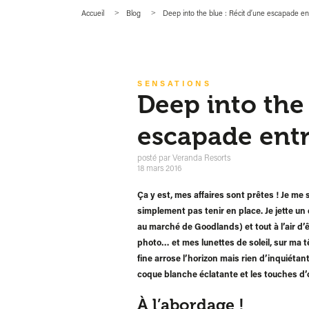
Accueil
Blog
Deep into the blue : Récit d’une escapade ent
SENSATIONS
Deep into the 
escapade entr
posté par
Veranda Resorts
18 mars 2016
Ça y est, mes affaires sont prêtes ! Je me 
simplement pas tenir en place. Je jette un 
au marché de Goodlands) et tout à l’air d’ê
photo… et mes lunettes de soleil, sur ma tê
fine arrose l’horizon mais rien d’inquiétan
coque blanche éclatante et les touches d’o
À l’abordage !