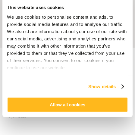
This website uses cookies
We use cookies to personalise content and ads, to
provide social media features and to analyse our traffic.
We also share information about your use of our site with
our social media, advertising and analytics partners who
may combine it with other information that you’ve
provided to them or that they’ve collected from your use
Accueil
Blog
Randonnée à l’île Maurice : Top 5 des sentiers pour des
vues inoubliables
of their services. You consent to our cookies if you
continue to use our website.
SOUVENIRS
Randonnée à l’île Maurice :
Show details
Top 5 des sentiers pour des
vues inoubliables
Allow all cookies
posté par
Veranda Resorts
13 juin 2023