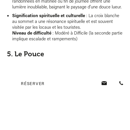
randonnées en matinée ou fin de journée offrent une
lumière inoubliable, baignant le paysage d’une douce lueur.
Signification spirituelle et culturelle
: La croix blanche
au sommet a une résonance spirituelle et est souvent
visitée par les locaux et les touristes.
Niveau de difficulté
: Modéré à Difficile (la seconde partie
implique escalade et rampements)
5. Le Pouce
Depuis longtemps, les Mauriciens apprécient la randonnée du
RÉSERVER
Pouce, un sommet emblématique au centre de l’île. Il faut
environ une heure et demie à deux heures pour atteindre son
sommet, qui culmine à 812 m. Prenez le temps d’admirer la
vue à 360° sur l’île depuis le sommet. En général, la
randonnée est accessible à tous les niveaux de forme