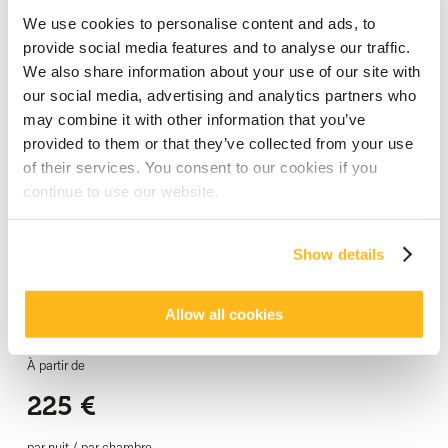
We use cookies to personalise content and ads, to
Appartement
provide social media features and to analyse our traffic.
We also share information about your use of our site with
Contemporains et épurés, les appartements reflètent le style Créole
our social media, advertising and analytics partners who
Chic. Dotés d’un lit king size et d’un lit tiroir, d’une petite cuisine et
may combine it with other information that you’ve
d’une salle de bain, ils conviennent parfaitement aux voyageurs les
provided to them or that they’ve collected from your use
plus indépendants qui veulent se sentir libres tout en profitant des
of their services. You consent to our cookies if you
avantages que leur offre l’hôtel.
continue to use our website.
Capacite max. :
2 adultes et 1 bébé
Show details
Enfants ou adolescents dans leur propre chambre : Minimum 2
et Maximum 2 (
deux appartements communicants)
Configuration : 1 lit king size
Allow all cookies
À partir de
225
€‎
par nuit / par chambre